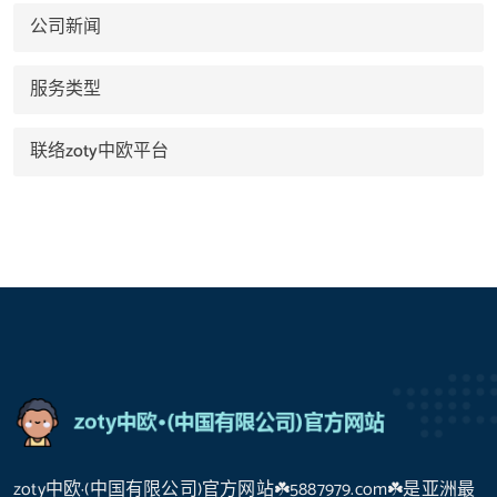
公司新闻
服务类型
联络zoty中欧平台
zoty中欧·(中国有限公司)官方网站☘️5887979.com☘️是亚洲最