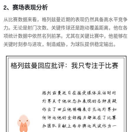
2、赛场表现分析
从比赛数据来看，格列兹曼近期的表现仍然具备高水平竞争
力。无论是射门次数、关键传球还是跑动覆盖距离，他在各
项统计数据中依然名列前茅。尤其在关键比赛中，他能够在
关键时刻参与进攻，制造威胁，为球队提供稳定输出。