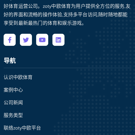
好体育运营公司。zoty中欧体育为用户提供全方位的服务,友
好的界面和流畅的操作体验,支持多平台访问,随时随地都能
享受到最新最热门的体育和娱乐游戏。
导航
认识中欧体育
案例中心
公司新闻
服务类型
联络zoty中欧平台