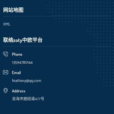
网站地图
XML
联络zoty中欧平台
Phone
13594780144
Email
feathery@qq.com
Address
龙海市她结道477号