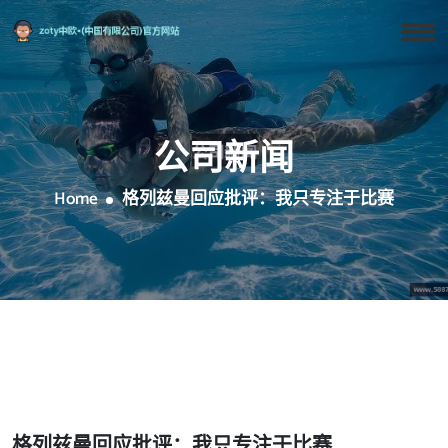
公司新闻
Home
格列兹曼回应批评：我只专注于比赛
格列兹曼回应批评：我只专注于比赛