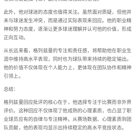
此外，他对球迷的态度也值得关注。虽然面对质疑，但他并
未与球迷发生冲突，而是通过实际表现来回应。他的职业精
神和努力态度，逐渐让更多球迷理解并认可他的价值，形成
正向互动。
从长远来看，格列兹曼的专注和责任感，将帮助他在职业生
涯中维持高水平表现，同时也为球队带来持续的稳定输出。
他的价值不仅体现在个人能力上，更体现在团队协作和精神
引领上。
总结：
格列兹曼回应批评的核心在于，他选择专注于比赛而非外界
评价。这种回应不仅体现了他成熟的心理素质，也凸显了职
业球员应有的自律与专注精神。从赛场数据、心理素质到团
队贡献，他的表现均显示出持续稳定的高水平竞技状态。