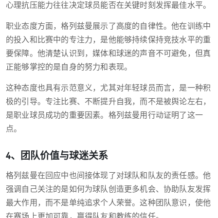
心理抗压能力往往决定球员能否在关键时刻发挥最佳水平。
职业态度方面，格列兹曼展示了高度的自律性。他在训练中
的投入和比赛中的专注力，是他能够持续保持竞技水平的重
要保障。他清楚认识到，媒体和球迷的声音不可避免，但真
正能够掌控的是自身的努力和表现。
这种态度也具有示范意义，尤其对年轻球员而言，是一种积
极的引导。专注比赛、不断提升自我，而不是被舆论左右，
是职业球员成功的重要因素。格列兹曼用行动证明了这一
点。
4、团队价值与球迷关系
格列兹曼在回应中也间接体现了对球队和队友的责任感。他
强调自己关注的是如何为球队创造更多机会、协助队友发挥
最大作用，而不是单纯追求个人荣誉。这种团队意识，使他
在赛场上更加可靠，赢得队友和教练的信任。