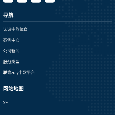
导航
认识中欧体育
案例中心
公司新闻
服务类型
联络zoty中欧平台
网站地图
XML