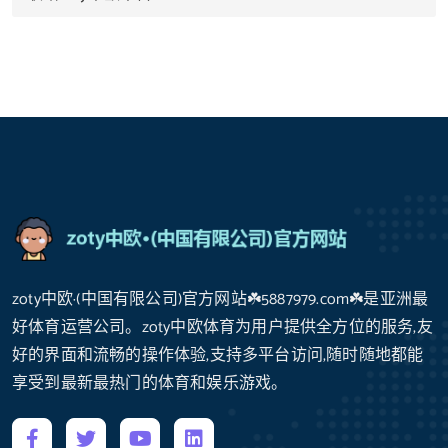
zoty中欧·(中国有限公司)官方网站☘️5887979.com☘️是亚洲最
好体育运营公司。zoty中欧体育为用户提供全方位的服务,友
好的界面和流畅的操作体验,支持多平台访问,随时随地都能
享受到最新最热门的体育和娱乐游戏。