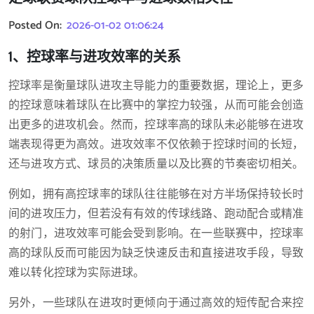
Posted On:
2026-01-02 01:06:24
1、控球率与进攻效率的关系
控球率是衡量球队进攻主导能力的重要数据，理论上，更多
的控球意味着球队在比赛中的掌控力较强，从而可能会创造
出更多的进攻机会。然而，控球率高的球队未必能够在进攻
端表现得更为高效。进攻效率不仅依赖于控球时间的长短，
还与进攻方式、球员的决策质量以及比赛的节奏密切相关。
例如，拥有高控球率的球队往往能够在对方半场保持较长时
间的进攻压力，但若没有有效的传球线路、跑动配合或精准
的射门，进攻效率可能会受到影响。在一些联赛中，控球率
高的球队反而可能因为缺乏快速反击和直接进攻手段，导致
难以转化控球为实际进球。
另外，一些球队在进攻时更倾向于通过高效的短传配合来控