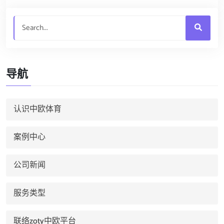
导航
认识中欧体育
案例中心
公司新闻
服务类型
联络zoty中欧平台