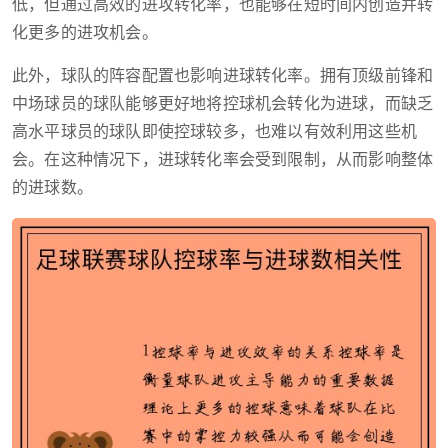
低，但通过高效的进攻转化率，也能够在短时间内创造并转
化更多的进攻机会。
此外，球队的阵容配置也影响进球转化率。拥有顶级前锋和
中场球员的球队能够更好地将控球机会转化为进球，而缺乏
高水平球员的球队即使控球较多，也难以有效利用这些机
会。在这种情况下，进球转化率会受到限制，从而影响整体
的进球数。