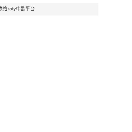
联络zoty中欧平台