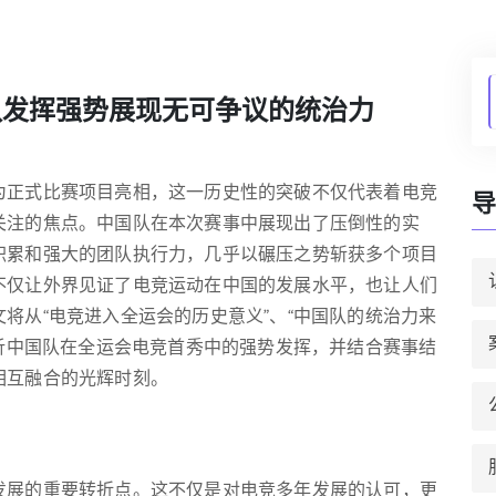
队发挥强势展现无可争议的统治力
为正式比赛项目亮相，这一历史性的突破不仅代表着电竞
导
关注的焦点。中国队在本次赛事中展现出了压倒性的实
积累和强大的团队执行力，几乎以碾压之势斩获多个项目
不仅让外界见证了电竞运动在中国的发展水平，也让人们
将从“电竞进入全运会的历史意义”、“中国队的统治力来
剖析中国队在全运会电竞首秀中的强势发挥，并结合赛事结
相互融合的光辉时刻。
发展的重要转折点。这不仅是对电竞多年发展的认可，更