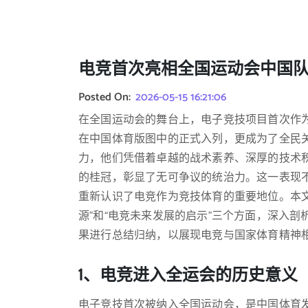
电竞首次亮相全国运动会中国
Posted On:
2026-05-15 16:21:06
在全国运动会的舞台上，电子竞技项目首次作
在中国体育版图中的正式入列，更成为了全民
力，他们凭借着卓越的战术素养、深厚的技术
的桂冠，彰显了无可争议的统治力。这一表现
重新认识了电竞作为竞技体育的重要地位。本文
源”和“电竞未来发展的启示”三个方面，深入
果进行总结归纳，以展现电竞与国家体育精神
1、电竞进入全运会的历史意义
电子竞技首次被纳入全国运动会，是中国体育