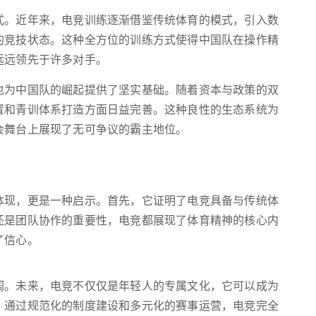
式。近年来，电竞训练逐渐借鉴传统体育的模式，引入数
的竞技状态。这种全方位的训练方式使得中国队在操作精
远远领先于许多对手。
也为中国队的崛起提供了坚实基础。随着资本与政策的双
置和青训体系打造方面日益完善。这种良性的生态系统为
会舞台上展现了无可争议的霸主地位。
体现，更是一种启示。首先，它证明了电竞具备与传统体
还是团队协作的重要性，电竞都展现了体育精神的核心内
了信心。
阔。未来，电竞不仅仅是年轻人的专属文化，它可以成为
。通过规范化的制度建设和多元化的赛事运营，电竞完全