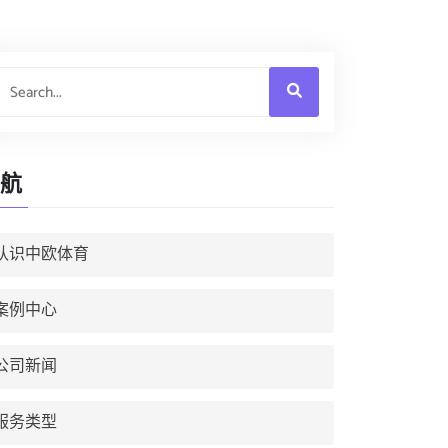
航
认识中欧体育
案例中心
公司新闻
服务类型