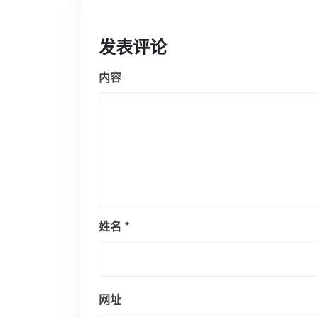
发表评论
内容
姓名
*
网址