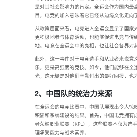
是对其社会影响力的肯定。全运会作为国内最
目，电竞的加入意味着它已经从边缘文化走向
从政策层面来看，电竞进入全运会显示了国家
更积极地参与体育活动，也能够促进电竞与传
地。电竞在全运会中的亮相，也让社会各界对
此外，这一事件对于电竞选手和从业者来说意
乐，更是高强度的竞技。如今，他们能够在全
光，这无疑是对他们辛勤付出的最好回报，也
2、中国队的统治力来源
在全运会的电竞比赛中，中国队展现出令人惊
积累和系统建设的结果。首先，中国电竞拥有成
者荣耀职业联赛（KPL），这些联赛不仅为选
理承受能力与战术素养。