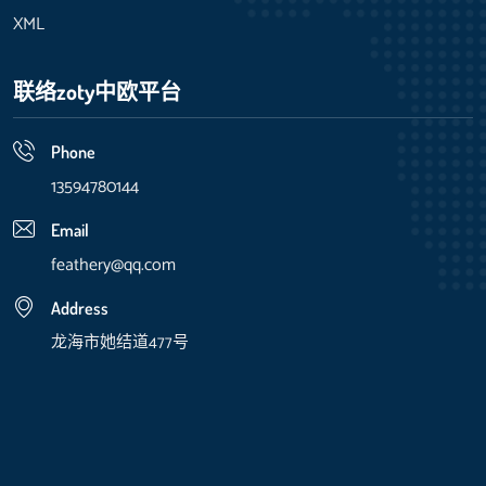
XML
联络zoty中欧平台
Phone
13594780144
Email
feathery@qq.com
Address
龙海市她结道477号