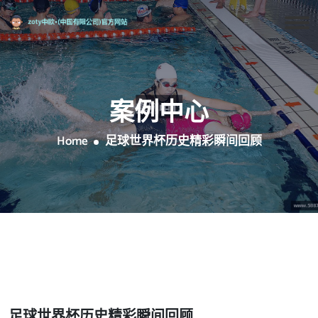
案例中心
Home
足球世界杯历史精彩瞬间回顾
足球世界杯历史精彩瞬间回顾