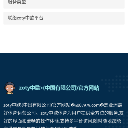
服务类型
联络zoty中欧平台
zoty中欧·(中国有限公司)官方网站☘️5887979.com☘️是亚洲最
好体育运营公司。zoty中欧体育为用户提供全方位的服务,友
好的界面和流畅的操作体验,支持多平台访问,随时随地都能