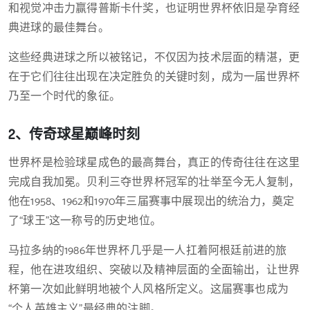
和视觉冲击力赢得普斯卡什奖，也证明世界杯依旧是孕育经
典进球的最佳舞台。
这些经典进球之所以被铭记，不仅因为技术层面的精湛，更
在于它们往往出现在决定胜负的关键时刻，成为一届世界杯
乃至一个时代的象征。
2、传奇球星巅峰时刻
世界杯是检验球星成色的最高舞台，真正的传奇往往在这里
完成自我加冕。贝利三夺世界杯冠军的壮举至今无人复制，
他在1958、1962和1970年三届赛事中展现出的统治力，奠定
了“球王”这一称号的历史地位。
马拉多纳的1986年世界杯几乎是一人扛着阿根廷前进的旅
程，他在进攻组织、突破以及精神层面的全面输出，让世界
杯第一次如此鲜明地被个人风格所定义。这届赛事也成为
“个人英雄主义”最经典的注脚。