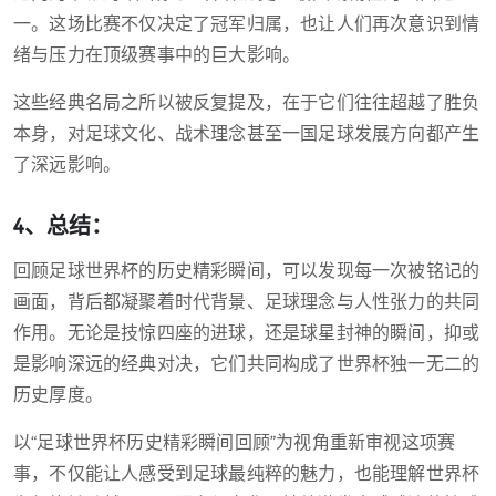
一。这场比赛不仅决定了冠军归属，也让人们再次意识到情
绪与压力在顶级赛事中的巨大影响。
这些经典名局之所以被反复提及，在于它们往往超越了胜负
本身，对足球文化、战术理念甚至一国足球发展方向都产生
了深远影响。
4、总结：
回顾足球世界杯的历史精彩瞬间，可以发现每一次被铭记的
画面，背后都凝聚着时代背景、足球理念与人性张力的共同
作用。无论是技惊四座的进球，还是球星封神的瞬间，抑或
是影响深远的经典对决，它们共同构成了世界杯独一无二的
历史厚度。
以“足球世界杯历史精彩瞬间回顾”为视角重新审视这项赛
事，不仅能让人感受到足球最纯粹的魅力，也能理解世界杯