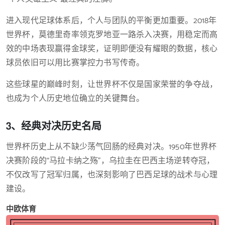
进入现代足球体系后，个人与团队的平衡更加重要。2018年
世界杯，莫德里奇率领克罗地亚一路杀入决赛，用稳定而高
效的中场表现赢得金球奖，证明即便没有耀眼的数据，核心
球员依旧可以用比赛掌控力书写传奇。
这些球星的巅峰时刻，让世界杯不仅是国家荣誉的争夺战，
也成为个人历史地位确立的关键舞台。
3、经典对决历史名局
世界杯历史上从不缺少荡气回肠的经典对决。1950年世界杯
决赛阶段的“马拉卡纳之殇”，乌拉圭在巴西主场逆转夺冠，
不仅改写了冠军归属，也深刻影响了巴西足球的战术与心理
建设。
中欧体育