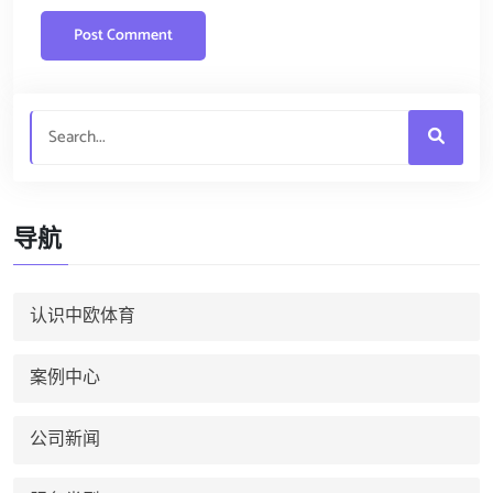
导航
认识中欧体育
案例中心
公司新闻